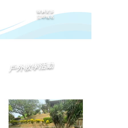
瞭解更多
立即報名
戶外教學活動
探索．成長．挑戰．友誼