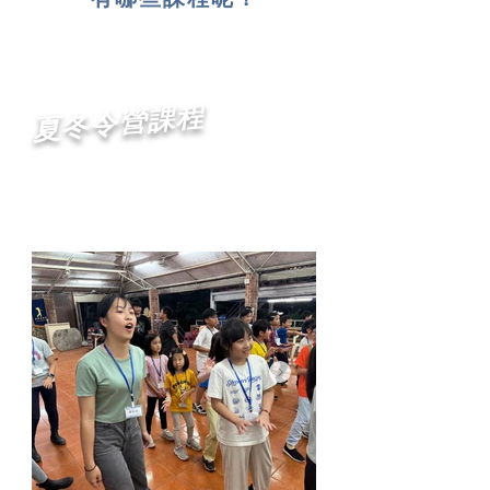
夏冬令營課程
探索．成長．挑戰．友誼