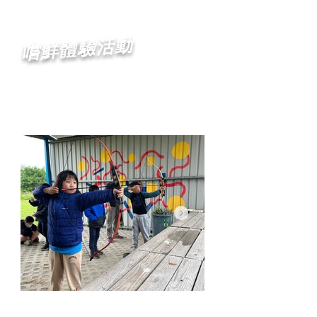
嚐鮮體驗活動
探索．成長．挑戰．友誼