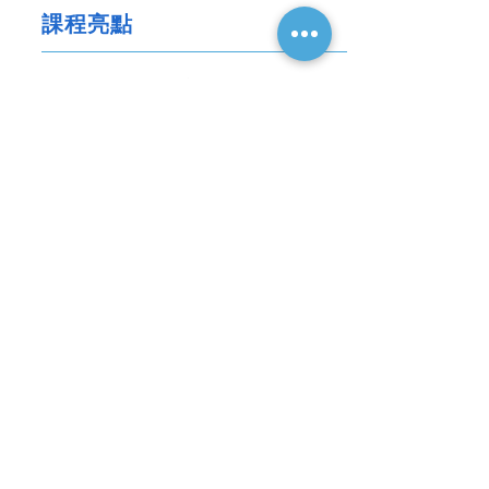
課程亮點
沉浸式國際學習環境
培養國際視野與跨文化理解
學習 × 生活雙軌成長
專業規劃與全程照護
瞭解更多
立即報名