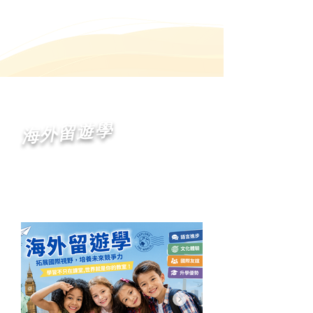
海外留遊學
探索．成長．挑戰．友誼